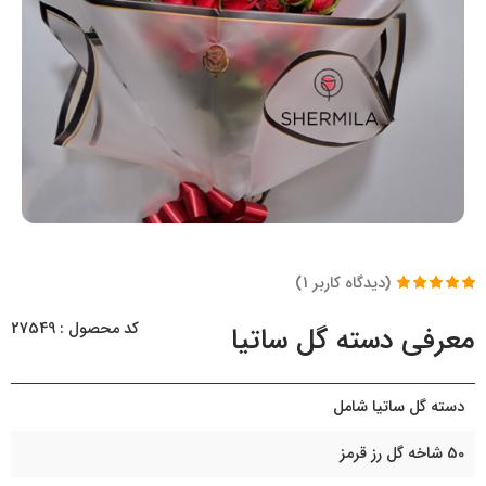
(دیدگاه کاربر
1
)
1
امتیاز
5.00
از
5 امتیاز
کد محصول : 27549
معرفی دسته گل ساتیا
مشتری
دسته گل ساتیا شامل
50 شاخه گل رز قرمز