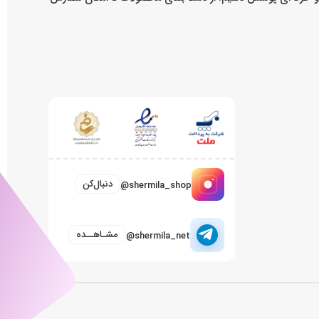
دنبال‌کن
@shermila_shop
مشـاهــده
@shermila_net