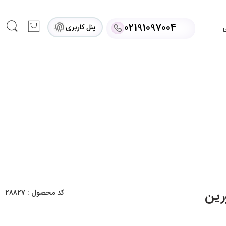
02191097004
پنل کاربری
ی
رین
کد محصول : 28827