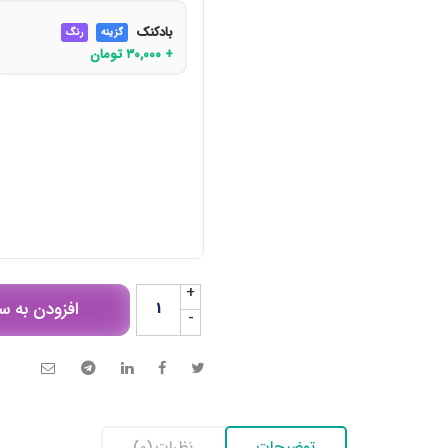
بادکنک
گزینه
رنگ
+
۳۰,۰۰۰
تومان
+
افزودن به س
-
توضیحات
نظرات (0)