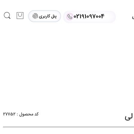
02191097004
پنل کاربری
ی
لی
کد محصول : 27752