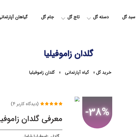
سبد گل
دسته گل
تاج گل
جام گل
گیاهان آپارتمان
گلدان زاموفیلیا
خرید گل
»
گیاه آپارتمانی
»
گلدان زاموفیلیا
(دیدگاه کاربر
4
)
-38%
3
امتیاز
5.00
از
5 امتیاز
معرفی گلدان زاموفیل
مشتری
گلدان زاموفیلیا شامل