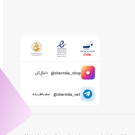
دنبال‌کن
@shermila_shop
مشـاهــده
@shermila_net