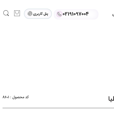
02191097004
پنل کاربری
ی
یا
کد محصول : 8601