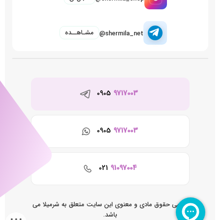
مشـاهــده
@shermila_net
0905
9717003
0905
9717003
021
91097004
تمامی حقوق مادی و معنوی این سایت متعلق به شرمیلا می
باشد.