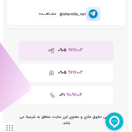
مشـاهــده
@shermila_net
0905
9717003
0905
9717003
021
91097004
تمامی حقوق مادی و معنوی این سایت متعلق به شرمیلا می
باشد.