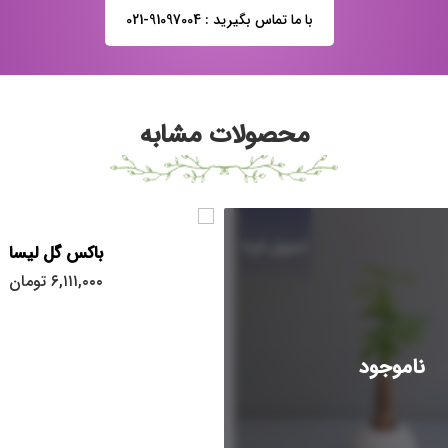
با ما تماس بگیرید : 91097004-021
محصولات مشابه
تحویل فردا
باکس گل لیسا
۶,۱۱۱,۰۰۰
تومان
ناموجود