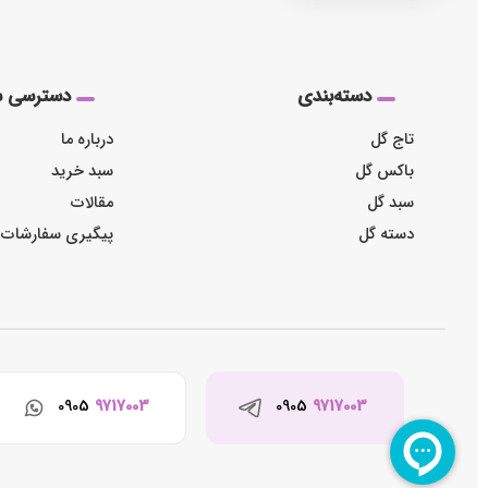
دسته‌بندی
دسترسی س
تاج گل
درباره ما
باکس گل
سبد خرید
سبد گل
مقالات
دسته گل
پیگیری سفارشات
0905
9717003
0905
9717003