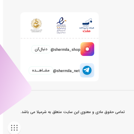
دنبال‌کن
@shermila_shop
مشـاهــده
@shermila_net
تمامی حقوق مادی و معنوی این سایت متعلق به شرمیلا می باشد.