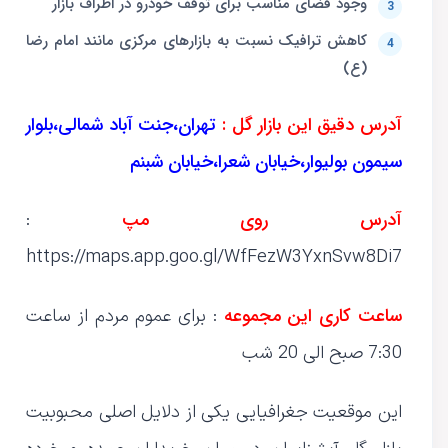
وجود فضای مناسب برای توقف خودرو در اطراف بازار
کاهش ترافیک نسبت به بازارهای مرکزی مانند امام رضا
(ع)
آدرس دقیق این بازار گل :
تهران،جنت آباد شمالی،بلوار
سیمون بولیوار،خیابان شعرا،خیابان شبنم
آدرس روی مپ
:
https://maps.app.goo.gl/WfFezW3YxnSvw8Di7
ساعت کاری این مجموعه
: برای عموم مردم از ساعت
7:30 صبح الی 20 شب
این موقعیت جغرافیایی یکی از دلایل اصلی محبوبیت