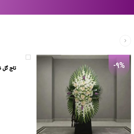
-9%
تاج گل ن