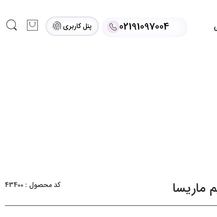
02191097004
پنل کاربری
ی
 ماریسا
کد محصول : 43400