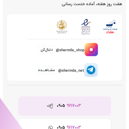
هفت روز هفته، آماده خدمت رسانی
دنبال‌کن
@shermila_shop
مشـاهــده
@shermila_net
0905
9717003
0905
9717003