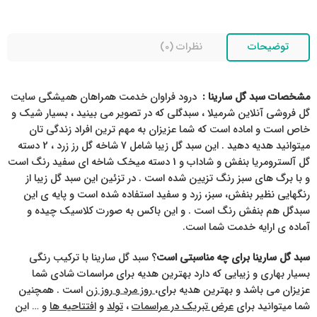
توضیحات
نظرات (0)
مشخصات سبد گل سارینا :
درود فراوان خدمت همراهان همیشگی سایت
گل فروشی آنلاین شرمیلا ، سبدگلی که در تصویر می بینید ، بسیار شیک و
خاص است و اماده است که شما عزیزان به مهم ترین افراد زندگی تان
میتوانید هدیه دهید . این سبد گل زیبا شامل 7 شاخه گل رز زرد ، 2 دسته
گل آلسترومریا بنفش و شاداب و 1 دسته میخک شاخه ای سفید رنگ است
و با برگ های سبز رنگ تزیین شده است . در تزئین این سبد گل زیبا از
رنگهایی نظیر بنفش، سبز، زرد و سفید استفاده شده است و پایه ی این
سبدگل هم بنفش رنگ است . و این باکس به صورت کلاسیک چیده و
آماده ی ارایه خدمت شما است.
سبد گل سارینا برای چه مناسبتی است
؟ سبد گل سارینا با ترکیب رنگی
بسیار بهاری و زیبایی که دارد بهترین هدیه برای مراسمات شادی شما
عزیزان می باشد و بهترین هدیه برای،
روز مرد و روز زن
است . همچنین
شما میتوانید برای
عرض تبریک در مراسمات
،
تولد
و
افتتاحیه ها
و … این