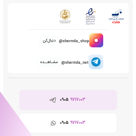
دنبال‌کن
@shermila_shop
مشـاهــده
@shermila_net
0905
9717003
0905
9717003