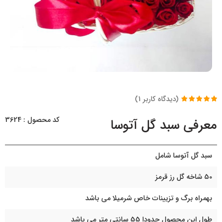
(دیدگاه کاربر
1
)
1
امتیاز
5.00
از
5 امتیاز
کد محصول : 3624
معرفی سبد گل آتوسا
مشتری
سبد گل آتوسا شامل
50 شاخه گل رز قرمز
بهمراه برگ و تزیینات خاص شرمیلا می باشد
طول این محصول حدودا 55 سانتی متر می باشد