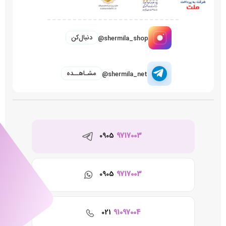
دنبال‌کن
@shermila_shop
مشـاهــده
@shermila_net
0905
9717003
0905
9717003
021
91097004