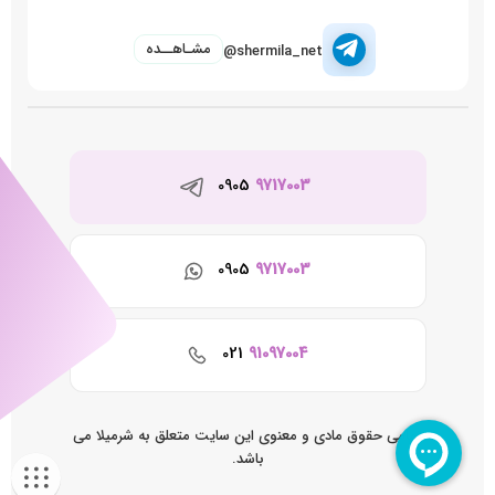
مشـاهــده
@shermila_net
0905
9717003
0905
9717003
021
91097004
تمامی حقوق مادی و معنوی این سایت متعلق به شرمیلا می
باشد.