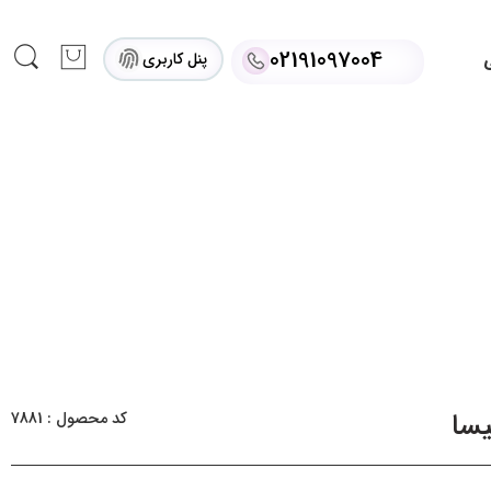
02191097004
پنل کاربری
ی
سا
کد محصول : 7881