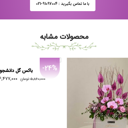
با ما تماس بگیرید : 91097004-021
محصولات مشابه
-24%
باکس گل دانشجو
۴,۴۷۷,۰۰۰
۵,۸۶۰,۰۰۰
تومان