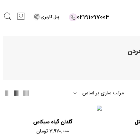
02191097004
پنل کاربری
جردن
تل
گلدان گیاه سیکاس
۳,۹۷۰,۰۰۰
تومان