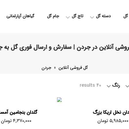
گل
دسته گل
تاج گل
جام گل
گیاهان آپارتمانی
وشی آنلاین در جردن | سفارش و ارسال فوری گل به 
گل فروشی آنلاین
»
جردن
رنگ
40 results
دان نخل اریکا بزرگ
گلدان بنجامین آمس
۵,۹۸۵,۰۰۰
تومان
۴,۳۷۰,۰۰۰
تومان