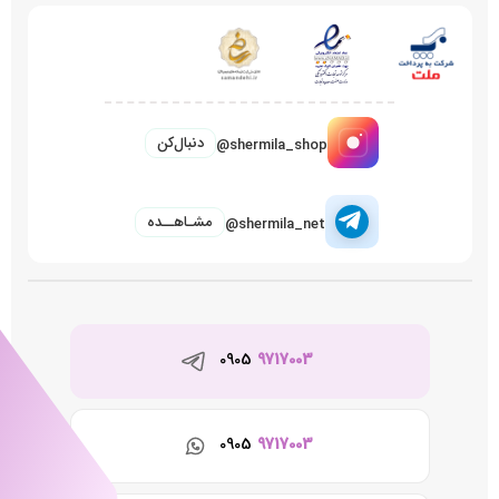
دنبال‌کن
@shermila_shop
مشـاهــده
@shermila_net
0905
9717003
0905
9717003