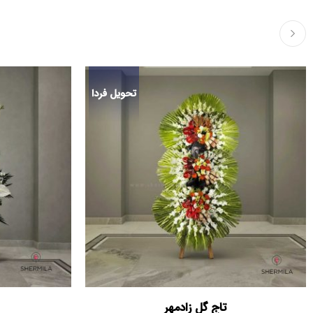
تحویل فردا
تاج گل زادمهر