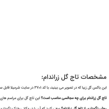
مشخصات تاج گل زراندام:
این باکس گل زیبا که در تصویر می بینید، با کد 3701 در سایت شرمیلا قابل سفارش است. این تاج گل شامل ۵۰ شاخه گلایل ،۳۰ شاخه شب بو، ۱۵ شاخه آنتریوم ،۲۰ شاخه ژربرا، ۱۵ شاخه لیلیوم و۷ شاخه پالم می باشد.
تاج گل زراندام برای چه مجالسی مناسب است؟
این تاج گل برای مراسم های
روش نگهداری از تاج گل زراندام؟
سعی کنید که آن را در مکانی خنک نگهداری ک