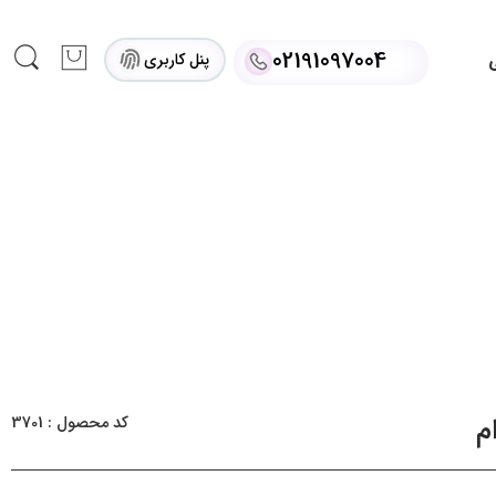
02191097004
پنل کاربری
ی
م
کد محصول : 3701