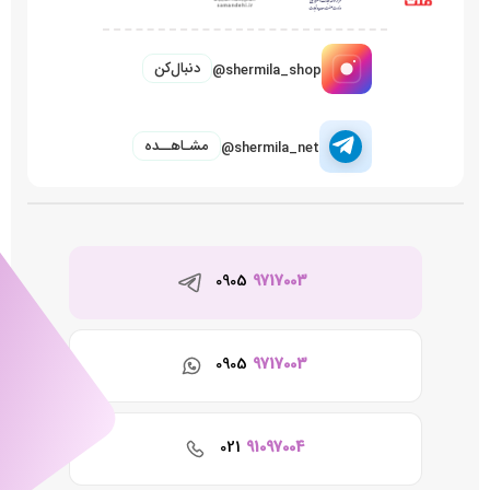
دنبال‌کن
@shermila_shop
مشـاهــده
@shermila_net
0905
9717003
0905
9717003
021
91097004