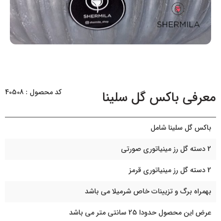
کد محصول : 40508
معرفی باکس گل سلینا
باکس گل سلینا شامل
2 دسته گل رز مینیاتوری صورتی
2 دسته گل رز مینیاتوری قرمز
بهمراه برگ و تزیینات خاص شرمیلا می باشد
عرض این محصول حدودا 25 سانتی متر می باشد