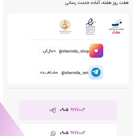
هفت روز هفته، آماده خدمت رسانی
دنبال‌کن
@shermila_shop
مشـاهــده
@shermila_net
0905
9717003
0905
9717003