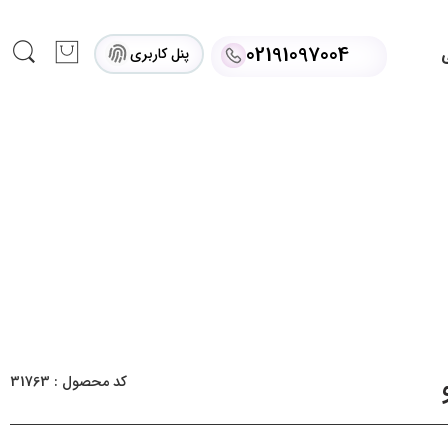
02191097004
پنل کاربری
ی
کد محصول : 31763