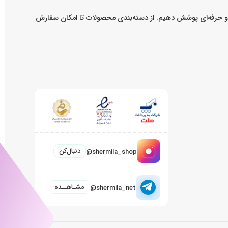
ه و حرفه‌ای پوشش دهیم. از دسته‌بندی محصولات تا امکان سفارش
دنبال‌کن
@shermila_shop
مشـاهــده
@shermila_net