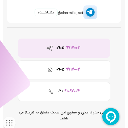
مشـاهــده
@shermila_net
0905
9717003
0905
9717003
021
91097004
تمامی حقوق مادی و معنوی این سایت متعلق به شرمیلا می
باشد.