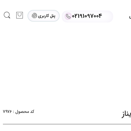
02191097004
پنل کاربری
ی
از
کد محصول : 7976