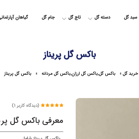
سبد گل
دسته گل
تاج گل
جام گل
گیاهان آپارتمان
باکس گل پریناز
خرید گل
»
باکس گل
,
باکس گل ارزان
,
باکس گل مردانه
»
باکس گل پریناز
(دیدگاه کاربر
1
)
1
امتیاز
5.00
از
5 امتیاز
معرفی باکس گل پرین
مشتری
باکس گل پریناز شامل