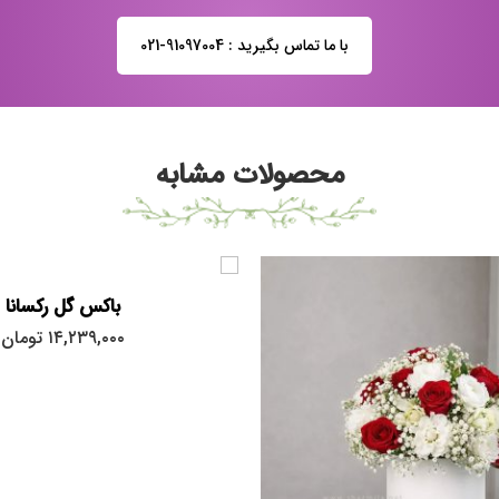
با ما تماس بگیرید : 91097004-021
محصولات مشابه
باکس گل رکسانا
۱۴,۲۳۹,۰۰۰
تومان