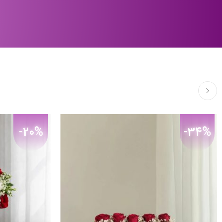
-20%
-34%