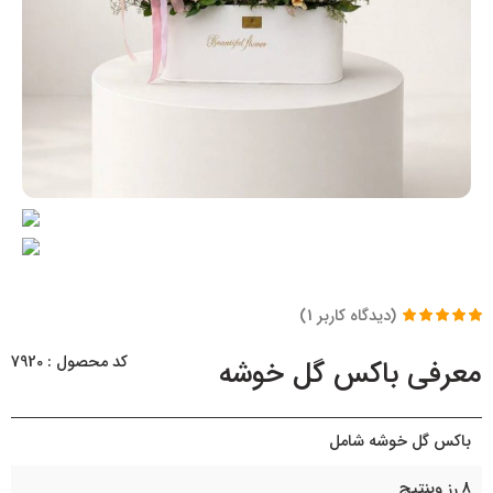
(دیدگاه کاربر
1
)
1
امتیاز
5.00
از
5 امتیاز
کد محصول : 7920
معرفی باکس گل خوشه
مشتری
باکس گل خوشه شامل
8 رز وینتیج