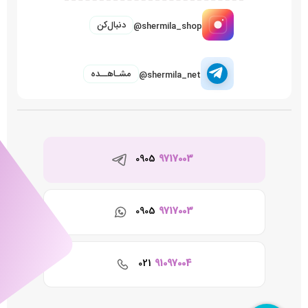
دنبال‌کن
@shermila_shop
مشـاهــده
@shermila_net
0905
9717003
0905
9717003
021
91097004