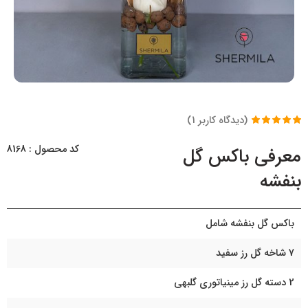
(دیدگاه کاربر
1
)
1
امتیاز
5.00
از
5 امتیاز
کد محصول : 8168
معرفی باکس گل
مشتری
بنفشه
باکس گل بنفشه شامل
7 شاخه گل رز سفید
2 دسته گل رز مینیاتوری گلبهی