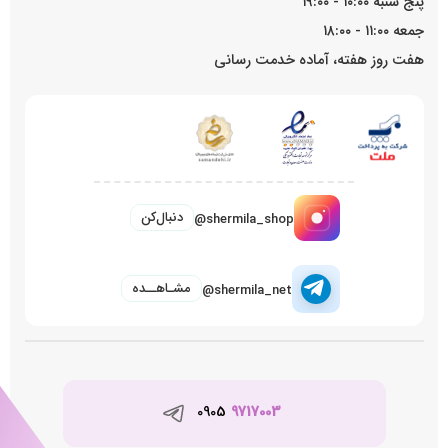
پنج شنبه ۱۰:۰۰ - ۱۹:۰۰
جمعه ۱۱:۰۰ - ۱۸:۰۰
هفت روز هفته، آماده خدمت رسانی
دنبال‌کن
@shermila_shop
مشـاهــده
@shermila_net
0905
9717003