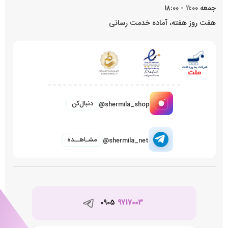
جمعه ۱۱:۰۰ - ۱۸:۰۰
هفت روز هفته، آماده خدمت رسانی
دنبال‌کن
@shermila_shop
مشـاهــده
@shermila_net
0905
9717003