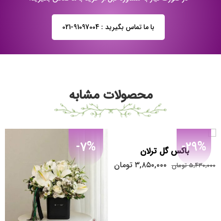
با ما تماس بگیرید : 91097004-021
محصولات مشابه
-7%
-29%
باکس گل ترلان
۳,۸۵۰,۰۰۰
تومان
۵,۴۳۰,۰۰۰
تومان