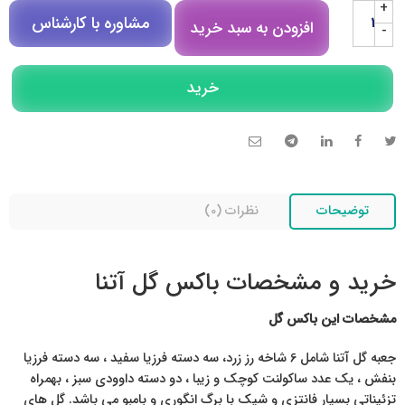
+
مشاوره با کارشناس
افزودن به سبد خرید
-
مشاوره در روبیکا
خرید
تلگرام
تماس تلفنی
توضیحات
نظرات (0)
خرید و مشخصات باکس گل آتنا
مشخصات این باکس گل
جعبه گل آتنا شامل 6 شاخه رز زرد، سه دسته فرزیا سفید ، سه دسته فرزیا
بنفش ، یک عدد ساکولنت کوچک و زیبا ، دو دسته داوودی سبز ، بهمراه
تزئیناتی بسیار فانتزی و شیک با برگ انگوری و بامبو می باشد. گل های