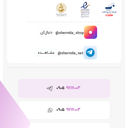
دنبال‌کن
@shermila_shop
مشـاهــده
@shermila_net
0905
9717003
0905
9717003