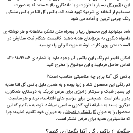
این
باکس گل
بسیار با طراوت و با ماندگاری بالا هستند که به صورت
مستقیم از گلخانه ی شرمیلا تهیه شده اند. باکس گل اتنا در باکس مشکی
رنگ چرمی تزیین و آماده می شود.
شما میتوانید این محصول زیبا را بهمراه متن تشکر، عاشقانه و هر نوشته ی
دلخواه دیگری به عزیزانتان هدیه دهید. کافیست هنگام ثبت سفارش در
قسمت متن روی کارت، نوشته موردنظرتان را بنویسید.
امکان تغییر تم رنگی این باکس گل وجود دارد. با شماره ی 91097004-021
تماس حاصل فرمایید و این موضوع را مطرح کنید.
باکس گل آتنا برای چه مناسبتی مناسب است؟
تم رنگی این محصول شاد و زیبا بوده و به همین دلیل باکس گل اتنا هدیه
ای بسیار شیک و سرشار از انرژی برای عرض تبریک به دوستان، همکاران،
پدر و مادر است. همچنین برای مراسم های افتتاحیه، تولد و هر مناسبت
دیگری بسته به سلیقه تان، کادوی مناسبی میباشد. توصیه میکنیم که این
محصول را به عنوان
گل تشکر و قدردانی
به عزیزان خود تقدیم نمایید؛ چرا
که مناسبترین هدیه برای عرض تشکر است.
چگونه از باکس گل آتنا نگهداری کنیم؟