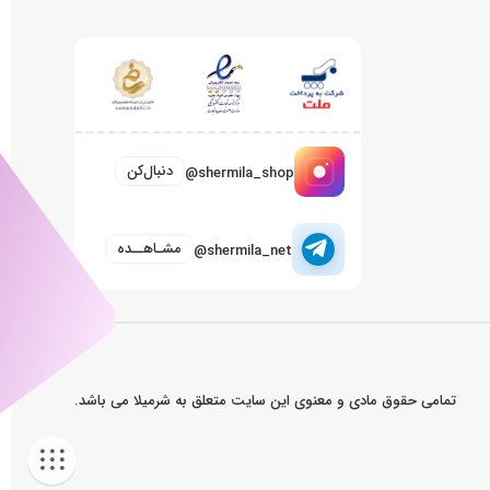
دنبال‌کن
@shermila_shop
مشـاهــده
@shermila_net
تمامی حقوق مادی و معنوی این سایت متعلق به شرمیلا می باشد.