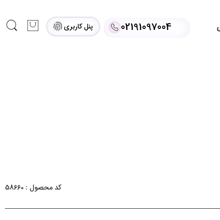
02191097004
پنل کاربری
ی
کد محصول : 58660