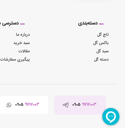
دسته‌بندی
دسترسی س
تاج گل
درباره ما
باکس گل
سبد خرید
سبد گل
مقالات
دسته گل
پیگیری سفارشات
0905
9717003
0905
9717003