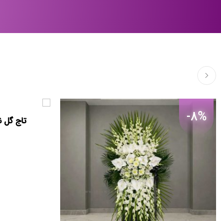
-8%
تاج گل ن