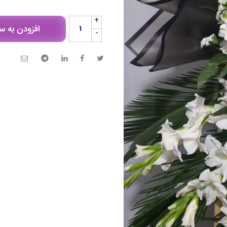
+
افزودن به س
-