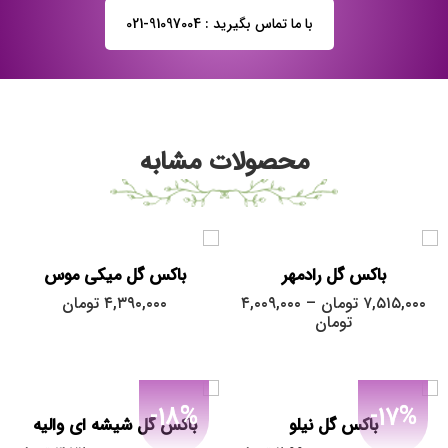
با ما تماس بگیرید : 91097004-021
بزرگ
محصولات مشابه
کوچک
متوسط
باکس گل رادمهر
باکس گل میکی موس
۷,۵۱۵,۰۰۰
تومان
–
۴,۰۰۹,۰۰۰
۴,۳۹۰,۰۰۰
تومان
تومان
-18%
-17%
باکس گل نیلو
باکس گل شیشه ای والیه
بزرگ