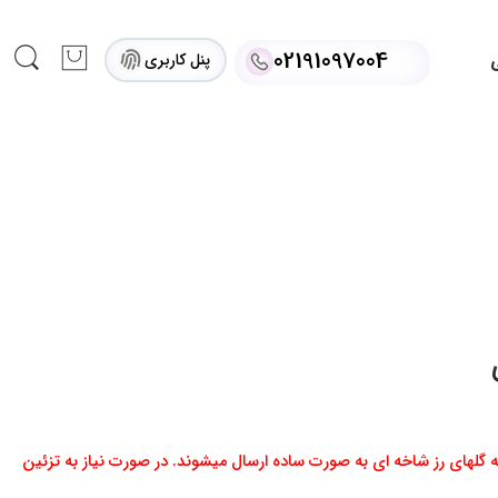
02191097004
پنل کاربری
ی
ه گلهای رز شاخه ای به صورت ساده ارسال میشوند. در صورت نیاز به تزئین