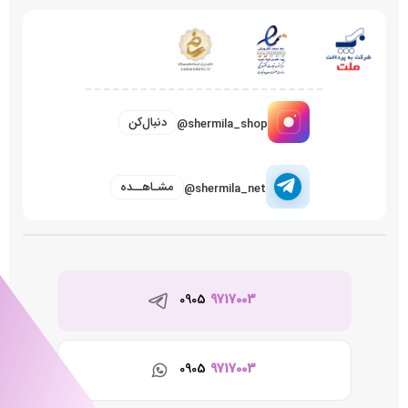
دنبال‌کن
@shermila_shop
مشـاهــده
@shermila_net
0905
9717003
0905
9717003