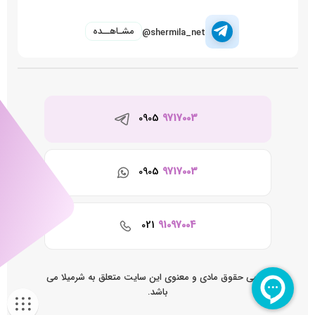
مشـاهــده
@shermila_net
0905
9717003
0905
9717003
021
91097004
تمامی حقوق مادی و معنوی این سایت متعلق به شرمیلا می
باشد.