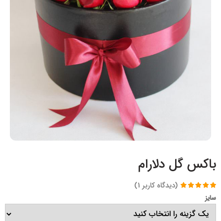
باکس گل دلارام
(دیدگاه کاربر
1
)
1
امتیاز
5.00
از
سایز
5 امتیاز
مشتری