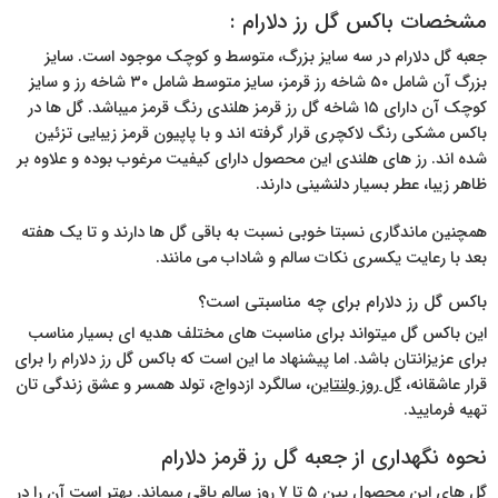
مشخصات باکس گل رز دلارام :
جعبه گل دلارام در سه سایز بزرگ، متوسط و کوچک موجود است. سایز
بزرگ آن شامل ۵۰ شاخه رز قرمز، سایز متوسط شامل ۳۰ شاخه رز و سایز
کوچک آن دارای ۱۵ شاخه گل رز قرمز هلندی رنگ قرمز میباشد. گل ها در
باکس مشکی رنگ لاکچری قرار گرفته اند و با پاپیون قرمز زیبایی تزئین
شده اند. رز های هلندی این محصول دارای کیفیت مرغوب بوده و علاوه بر
ظاهر زیبا، عطر بسیار دلنشینی دارند.
همچنین ماندگاری نسبتا خوبی نسبت به باقی گل ها دارند و تا یک هفته
بعد با رعایت یکسری نکات سالم و شاداب می مانند.
باکس گل رز دلارام برای چه مناسبتی است؟
این باکس گل میتواند برای مناسبت های مختلف هدیه ای بسیار مناسب
برای عزیزانتان باشد. اما پیشنهاد ما این است که باکس گل رز دلارام را برای
قرار عاشقانه،
گل روز ولنتاین
، سالگرد ازدواج، تولد همسر و عشق زندگی تان
تهیه فرمایید.
نحوه نگهداری از جعبه گل رز قرمز دلارام
گل های این محصول بین ۵ تا ۷ روز سالم باقی میماند. بهتر است آن را در